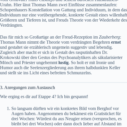
Urahn. Hier lässt Thomas Mann zwei Einflüsse zusammenlaufen:
Schopenhauers Konstellation von Gattung und Individuum, in dem das
Individuum nur eine vorübergehende, konkrete Gestalt eines willenhaft
Größeren und Tieferen ist, und Freuds Theorie von der Wiederkehr des
Verdrängten.
Das für mich so Großartige an der Freud-Rezeption im
Zauberberg
:
Thomas Mann nimmt die Theorie vom verdrängten Begehren
ernst
und gestaltet sie erzählerisch ungemein suggestiv und lebendig.
Zugleich aber macht er sich in Gestalt des rasputinhaften Dr.
Krokowski über den Gestus des Psychoanalytikers als säkularisierter
Mönch und Priester ungehemmt
lustig
. So holt er mit Ironie und
Humor auch die Seelenzergliederung aus ihrem halbdunklen Keller
und stellt sie ins Licht eines befreiten Schmunzelns.
3. Anregungen zum Austausch
Wie erging es dir auf Etappe 4? Ich bin gespannt!
So langsam dürften wir ein konkretes Bild vom Berghof vor
Augen haben. Angenommen du bekämest ein Gratisticket für
drei Wochen: Würdest du aus Neugier reisen (versprochen, es
bleibt bei drei Wochen) oder dann doch lieber auf Abstand im