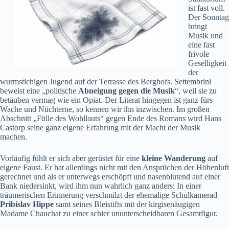
ist fast voll.
Der Sonntag
bringt
Musik und
eine fast
frivole
Geselligkeit
der
wurmstichigen Jugend auf der Terrasse des Berghofs. Settembrini
beweist eine „politische
Abneigung gegen die Musik
“, weil sie zu
betäuben vermag wie ein Opiat. Der Literat hingegen ist ganz fürs
Wache und Nüchterne, so kennen wir ihn inzwischen. Im großen
Abschnitt „Fülle des Wohllauts“ gegen Ende des Romans wird Hans
Castorp seine ganz eigene Erfahrung mit der Macht der Musik
machen.
Vorläufig fühlt er sich aber gerüstet für eine
kleine Wanderung
auf
eigene Faust. Er hat allerdings nicht mit den Ansprüchen der Höhenluft
gerechnet und als er unterwegs erschöpft und nasenblutend auf einer
Bank niedersinkt, wird ihm nun wahrlich ganz anders: In einer
träumerischen Erinnerung verschmilzt der ehemalige Schulkamerad
Pribislav Hippe
samt seines Bleistifts mit der kirgisenäugigen
Madame Chauchat zu einer schier ununterscheidbaren Gesamtfigur.