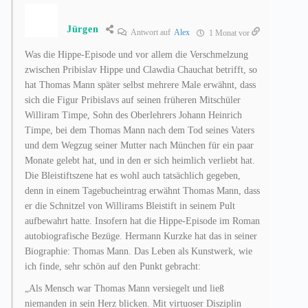
Jürgen
Antwort auf
Alex
1 Monat vor
Was die Hippe-Episode und vor allem die Verschmelzung
zwischen Pribislav Hippe und Clawdia Chauchat betrifft, so
hat Thomas Mann später selbst mehrere Male erwähnt, dass
sich die Figur Pribislavs auf seinen früheren Mitschüler
Williram Timpe, Sohn des Oberlehrers Johann Heinrich
Timpe, bei dem Thomas Mann nach dem Tod seines Vaters
und dem Wegzug seiner Mutter nach München für ein paar
Monate gelebt hat, und in den er sich heimlich verliebt hat.
Die Bleistiftszene hat es wohl auch tatsächlich gegeben,
denn in einem Tagebucheintrag erwähnt Thomas Mann, dass
er die Schnitzel von Willirams Bleistift in seinem Pult
aufbewahrt hatte. Insofern hat die Hippe-Episode im Roman
autobiografische Bezüge. Hermann Kurzke hat das in seiner
Biographie: Thomas Mann. Das Leben als Kunstwerk, wie
ich finde, sehr schön auf den Punkt gebracht:
„Als Mensch war Thomas Mann versiegelt und ließ
niemanden in sein Herz blicken. Mit virtuoser Disziplin