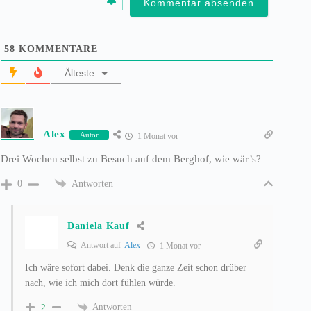
A
t
d
e
r
e
58
KOMMENTARE
s
s
Älteste
e
*
Alex
Autor
1 Monat vor
Drei Wochen selbst zu Besuch auf dem Berghof, wie wär’s?
Antworten
0
Daniela Kauf
Antwort auf
Alex
1 Monat vor
Ich wäre sofort dabei. Denk die ganze Zeit schon drüber
nach, wie ich mich dort fühlen würde.
Antworten
2