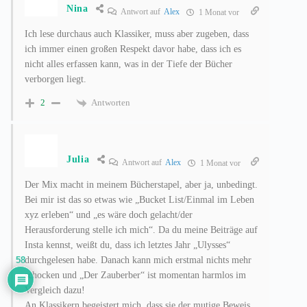
Nina
Antwort auf
Alex
1 Monat vor
Ich lese durchaus auch Klassiker, muss aber zugeben, dass
ich immer einen großen Respekt davor habe, dass ich es
nicht alles erfassen kann, was in der Tiefe der Bücher
verborgen liegt.
Antworten
2
Julia
Antwort auf
Alex
1 Monat vor
Der Mix macht in meinem Bücherstapel, aber ja, unbedingt.
Bei mir ist das so etwas wie „Bucket List/Einmal im Leben
xyz erleben“ und „es wäre doch gelacht/der
Herausforderung stelle ich mich“. Da du meine Beiträge auf
Insta kennst, weißt du, dass ich letztes Jahr „Ulysses“
durchgelesen habe. Danach kann mich erstmal nichts mehr
58
schocken und „Der Zauberber“ ist momentan harmlos im
Vergleich dazu!
An Klassikern begeistert mich, dass sie der mutige Beweis