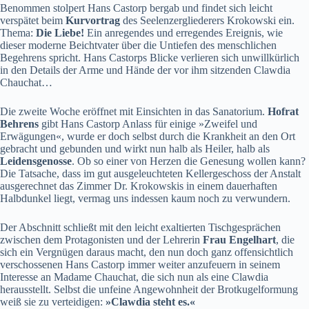
Benommen stolpert Hans Castorp bergab und findet sich leicht
verspätet beim
Kurvortrag
des Seelenzergliederers Krokowski ein.
Thema:
Die Liebe!
Ein anregendes und erregendes Ereignis, wie
dieser moderne Beichtvater über die Untiefen des menschlichen
Begehrens spricht. Hans Castorps Blicke verlieren sich unwillkürlich
in den Details der Arme und Hände der vor ihm sitzenden Clawdia
Chauchat…
Die zweite Woche eröffnet mit Einsichten in das Sanatorium.
Hofrat
Behrens
gibt Hans Castorp Anlass für einige »Zweifel und
Erwägungen«, wurde er doch selbst durch die Krankheit an den Ort
gebracht und gebunden und wirkt nun halb als Heiler, halb als
Leidensgenosse
. Ob so einer von Herzen die Genesung wollen kann?
Die Tatsache, dass im gut ausgeleuchteten Kellergeschoss der Anstalt
ausgerechnet das Zimmer Dr. Krokowskis in einem dauerhaften
Halbdunkel liegt, vermag uns indessen kaum noch zu verwundern.
Der Abschnitt schließt mit den leicht exaltierten Tischgesprächen
zwischen dem Protagonisten und der Lehrerin
Frau Engelhart
, die
sich ein Vergnügen daraus macht, den nun doch ganz offensichtlich
verschossenen Hans Castorp immer weiter anzufeuern in seinem
Interesse an Madame Chauchat, die sich nun als eine Clawdia
herausstellt. Selbst die unfeine Angewohnheit der Brotkugelformung
weiß sie zu verteidigen:
»Clawdia steht es.«