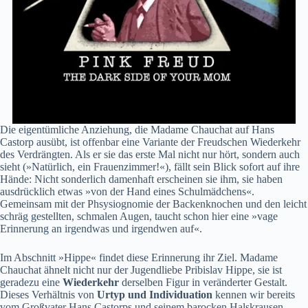
Die eigentümliche Anziehung, die Madame Chauchat auf Hans
Castorp ausübt, ist offenbar eine Variante der Freudschen Wiederkehr
des Verdrängten. Als er sie das erste Mal nicht nur hört, sondern auch
sieht (»Natürlich, ein Frauenzimmer!«), fällt sein Blick sofort auf ihre
Hände: Nicht sonderlich damenhaft erscheinen sie ihm, sie haben
ausdrücklich etwas »von der Hand eines Schulmädchens«.
Gemeinsam mit der Phsysiognomie der Backenknochen und den leicht
schräg gestellten, schmalen Augen, taucht schon hier eine »vage
Erinnerung an irgendwas und irgendwen auf«.
Im Abschnitt »Hippe« findet diese Erinnerung ihr Ziel. Madame
Chauchat ähnelt nicht nur der Jugendliebe Pribislav Hippe, sie ist
geradezu eine
Wiederkehr
derselben Figur in veränderter Gestalt.
Dieses Verhältnis von
Urtyp und Individuation
kennen wir bereits
vom Großvater Hans Castorps und seinem barocken Halskrausen-